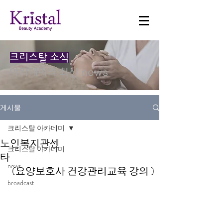
크리스탈 소식
​아카데미의 최신 news
게시물
크리스탈 아카데미
노인복지관센
크리스탈 아카데미
타
news
(요양보호사 건강관리교육 강의 )
broadcast