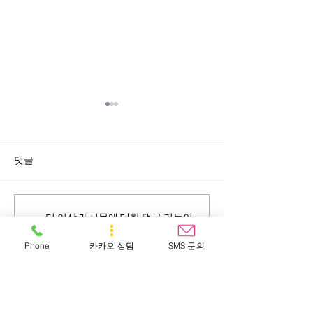
댓글
시사 1번지 폴리
문화센터 러브스쿨에
더 이상 게시물에 대한 댓글 기능이
서 (건
지원되지 않습니다. 자세한 사항은
Phone
카카오 상담
SMS 문의
사이트 소유자에게 문의하세요.
강한 발관리법 강의)